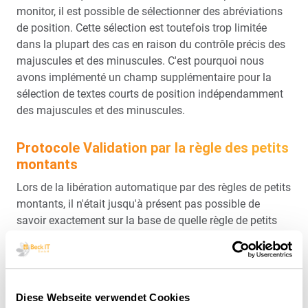
monitor, il est possible de sélectionner des abréviations
de position. Cette sélection est toutefois trop limitée
dans la plupart des cas en raison du contrôle précis des
majuscules et des minuscules. C'est pourquoi nous
avons implémenté un champ supplémentaire pour la
sélection de textes courts de position indépendamment
des majuscules et des minuscules.
Protocole Validation par la règle des petits
montants
Lors de la libération automatique par des règles de petits
montants, il n'était jusqu'à présent pas possible de
savoir exactement sur la base de quelle règle de petits
montants la libération avait été effectuée, ni dans le
protocole de processus ni dans l'historique des
libérations. En cas d'utilisation de plusieurs règles pour
petits montants ou de règles se recoupant, il était
Diese Webseite verwendet Cookies
difficile de vérifier la libération automatique. C'est