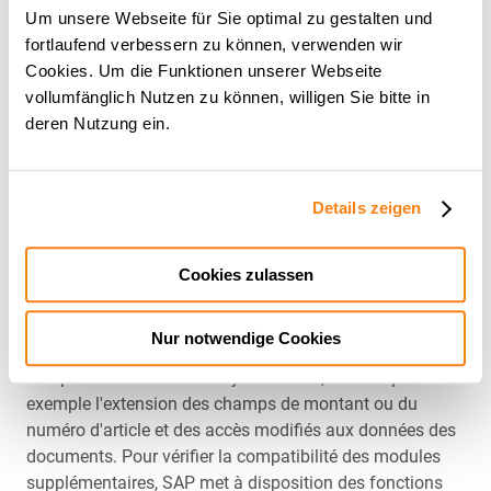
pourquoi le protocole de la libération a été adapté et la
Um unsere Webseite für Sie optimal zu gestalten und
règle complétée aussi bien dans le protocole de
fortlaufend verbessern zu können, verwenden wir
processus que dans l'historique des libérations. En outre,
Cookies. Um die Funktionen unserer Webseite
l'affichage du texte d'état des positions dans le tableau
vollumfänglich Nutzen zu können, willigen Sie bitte in
des positions, par exemple dans la validation et dans les
deren Nutzung ein.
détails du document, a été adapté et contient désormais
également des informations supplémentaires sur les
validations automatiques par des règles de petits
Details zeigen
montants ou des validations système.
Cookies zulassen
Optimisation de la compatibilité S/4HANA
Avec la nouvelle version 2020 de SAP S/4 HANA,
Nur notwendige Cookies
certaines modifications ont été apportées à des
composants centraux du système SAP, comme par
exemple l'extension des champs de montant ou du
numéro d'article et des accès modifiés aux données des
documents. Pour vérifier la compatibilité des modules
supplémentaires, SAP met à disposition des fonctions