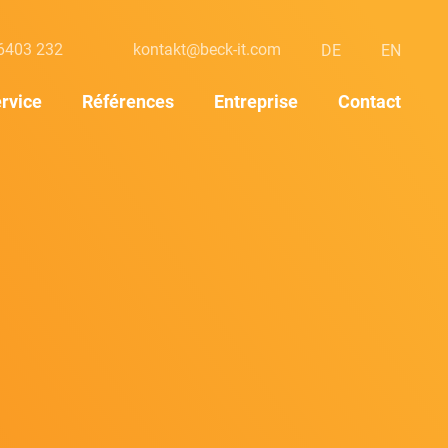
6403 232
kontakt@beck-it.com
DE
EN
rvice
Références
Entreprise
Contact