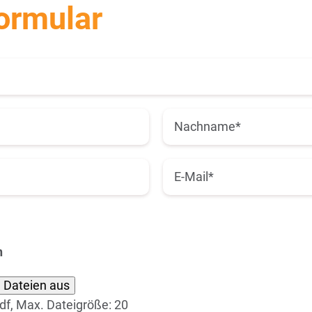
ormular
+49 85175
SAP Workflows
Servi
n
 Dateien aus
pdf, Max. Dateigröße: 20