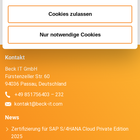
Cookies zulassen
Nur notwendige Cookies
Kontakt
Beck IT GmbH
Fürstenzeller Str. 60
94036 Passau, Deutschland
+49 851756403 – 232
kontakt@beck-it.com
News
Zertifizierung für SAP S/4HANA Cloud Private Edition
2025