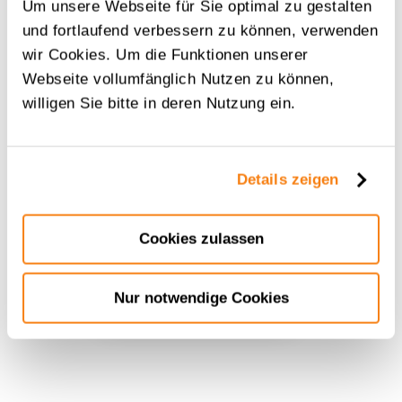
Um unsere Webseite für Sie optimal zu gestalten
und fortlaufend verbessern zu können, verwenden
wir Cookies. Um die Funktionen unserer
Datenschutzeklärung*
Webseite vollumfänglich Nutzen zu können,
Ich stimme der untenstehenden
willigen Sie bitte in deren Nutzung ein.
Datenschutzerklärung zu.
Hier geht es zu unserer
Datenschutzerklärung
. Sie können
Ihre Einwilligung jederzeit widerrufen. Dazu reicht eine
Details zeigen
formlose Mitteilung per E-Mail an uns.
Cookies zulassen
JETZT
ANMELDEN
Nur notwendige Cookies