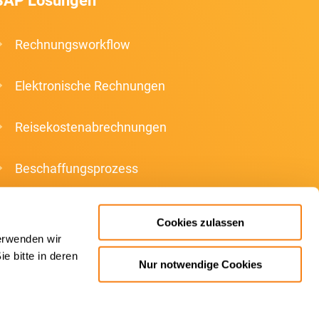
SAP Lösungen
Rechnungsworkflow
Elektronische Rechnungen
Reisekostenabrechnungen
Beschaffungsprozess
Cookies zulassen
erwenden wir
e bitte in deren
Nur notwendige Cookies
2026 Beck IT GmbH - Alle Rechte vorbehalten.
rust Center