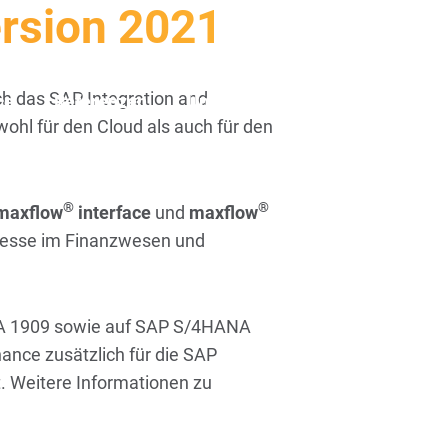
ersion 2021
6403 232
kontakt@beck-it.com
EN
FR
h das SAP Integration and
ce
Referenzen
Unternehmen
Kontakt
hl für den Cloud als auch für den
®
®
maxflow
interface
und
maxflow
ozesse im Finanzwesen und
NA 1909 sowie auf SAP S/4HANA
nance zusätzlich für die SAP
t. Weitere Informationen zu