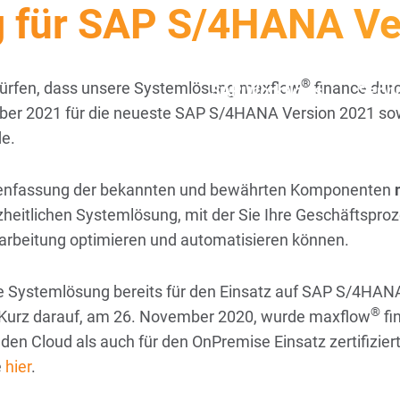
ng für SAP S/4HANA V
+49 85175
®
dürfen, dass unsere Systemlösung maxflow
finance durc
SAP Workflows
Servi
ber 2021 für die neueste SAP S/4HANA Version 2021 sowo
de.
menfassung der bekannten und bewährten Komponenten
zheitlichen Systemlösung, mit der Sie Ihre Geschäftspr
arbeitung optimieren und automatisieren können.
e Systemlösung bereits für den Einsatz auf SAP S/4HA
®
rt. Kurz darauf, am 26. November 2020, wurde maxflow
fi
en Cloud als auch für den OnPremise Einsatz zertifizier
e
hier
.