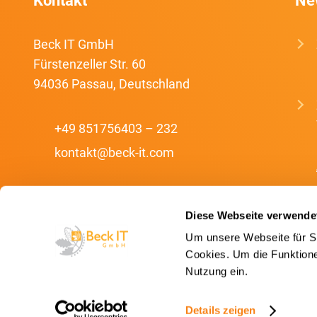
Kontakt
Ne
Beck IT GmbH
Fürstenzeller Str. 60
94036 Passau, Deutschland
+49 851756403 – 232
kontakt@beck-it.com
Diese Webseite verwende
Um unsere Webseite für Si
Cookies. Um die Funktionen
Nutzung ein.
Datenschutz
Details zeigen