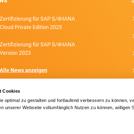
ws
Zertifizierung für SAP S/4HANA
Cloud Private Edition 2025
Zertifizierung für SAP S/4HANA
Version 2023
Alle News anzeigen
t Cookies
e optimal zu gestalten und fortlaufend verbessern zu können, v
 unserer Webseite vollumfänglich Nutzen zu können, willigen Si
Impressum
TeamViewer Support
Kontakt
T