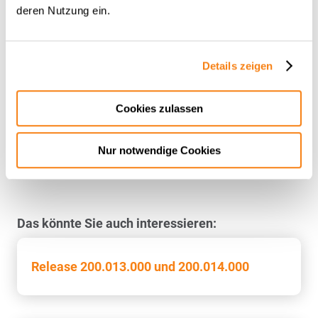
deren Nutzung ein.
Erweiterung der
Weiterleitungsprotokollierungen
Um die Verarbeitung transparenter zu gestalten werden
Details zeigen
fortlaufend Optimierungen an den Prozessen und den
Protokollierungen vorgenommen. Mit diesem Release
wurde die Protokollierung von Weiterleitungen
Cookies zulassen
ausgebaut und verbessert.
Nur notwendige Cookies
Das könnte Sie auch interessieren:
Release 200.013.000 und 200.014.000