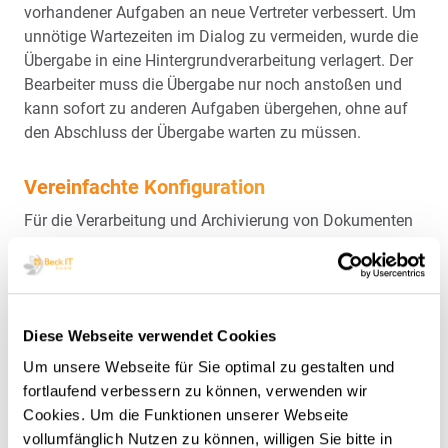
vorhandener Aufgaben an neue Vertreter verbessert. Um
unnötige Wartezeiten im Dialog zu vermeiden, wurde die
Übergabe in eine Hintergrundverarbeitung verlagert. Der
Bearbeiter muss die Übergabe nur noch anstoßen und
kann sofort zu anderen Aufgaben übergehen, ohne auf
den Abschluss der Übergabe warten zu müssen.
Vereinfachte Konfiguration
Für die Verarbeitung und Archivierung von Dokumenten
im Workflow müssen unterschiedliche technische
Einstellungen in verschiedenen Transaktionen
vorgenommen werden. Um diese Einstellungen intuitiv
und einfach vornehmen zu können, wurde ein
Diese Webseite verwendet Cookies
teilautomatisierter Wizard erstellt, der diese komplexen
Einstellungen zusammenfasst und so die Installation
Um unsere Webseite für Sie optimal zu gestalten und
®
und Konfiguration von maxflow
purchase order
fortlaufend verbessern zu können, verwenden wir
vereinfacht und beschleunigt.
Cookies. Um die Funktionen unserer Webseite
vollumfänglich Nutzen zu können, willigen Sie bitte in